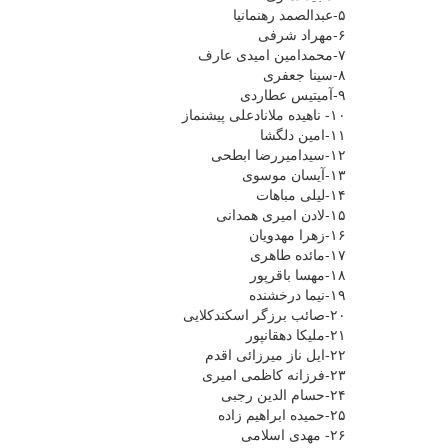
۵-عبدالصمد رهنمانیا
۶-مهراد شرفی
۷-محمدامین امیدی عارف
۸-سینا جعفری
۹-آمیتیس عطاردی
۱۰- ناهیده ملانادعلی پیشنماز
۱۱-امین دلگشا
۱۲-سیدامیررضا ابطحی
۱۳-آیسان موسوی
۱۴-لیلی مباهات
۱۵-لادن امیری همدانی
۱۶-زهرا مهدویان
۱۷-مائده طاهری
۱۸-مهسا باقرپور
۱۹-نیما درخشنده
۲۰-صائب برزگر اسکندکلایی
۲۱-ملیکا دهقانپور
۲۲-ایل ناز میرزائی اقدم
۲۳-فرزانه کاظمی امیری
۲۴-حسام الدین رجبی
۲۵-حمیده ابراهیم زاده
۲۶- مهدی اسلامی