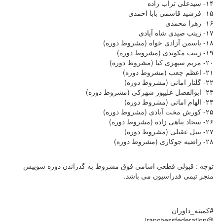
۱۴- سیدعلی تراب زاده
۱۵- فرشید قاسمی بابا احمدی
۱۶- زهرا محمدی
۱۷- زینب صیدی شاه آیادی
۱۸- یاسمن آزادی خواه (مشروط دوره)
۱۹- زینب مکوندی (مشروط دوره)
۲۰- مریم سپهری کیا (مشروط دوره)
۲۱- اعظم چعب (مشروط دوره)
۲۲- گلنار امانی (مشروط دوره)
۲۳- ابوالفضل علیپور شهرکی (مشروط دوره)
۲۴- الهام امانی (مشروط دوره)
۲۵- کورش مخت آبادی (مشروط دوره)
۲۶- سجاد پناهی زاده (مشروط دوره)
۲۷- نبیل عقیلی (مشروط دوره)
۲۸- راضیه جوکاری (مشروط دوره)
توجه : قبولی قطعی اسامی فوق مشروط به گذراندن دوره سوییس
منجر تیمی فدراسیون می باشد.
#کمیته_داوران
@iranchessfederation