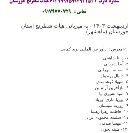
اردیبهشت ۱۴۰۳ - به میزبانی هیات شطرنج استان
خوزستان (ماهشهر)
✅مدرس : داور بین المللی نوید کمایی
۱- دیانا شاهینی
۲- آیدا شریفی
۳- سمانه سهرابی
۴- دانیال پرندوار
۵- سهیلا کوشامنش
۶- نازآفرین آرام بن
۷- امید بشیری نیا
۸- پوریا ماری اوریاد
۹- روزبه سیستان
۱۰- فاطمه زهرا رهنما
۱۱- سلیمه محمودی نژاد
۱۲- مهسا صدقی
۱۳- متینه نحوی