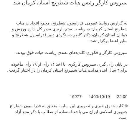
سیروس کارگر رئیس هیات شطرنج استان کرمان شد
به گزارش روابط عمومی فدراسیون شطرنج، مجمع انتخابات هیات
شطرنج استان کرمان به ریاست میثم پاریزی مدیر کل اداره ورزش و
جوانان استان کرمان، دکتر کاظم دستگردی دبیر فدراسیون شطرنج و
سایر اعضا برگزار شد .
سیروس کارگر و فکوری کاندیدهای تصدی ریاست هیات فوق بودند.
در پایان رأی گیری سیروس کارگری با اخذ ۱۴ رأی از ۱۹ رأی مأخوذه
برای۴ سال آینده هدایت هیات شطرنج استان کرمان را در اختیار گرفت .
10277
1403/10/19
22:00
© کليه حقوق خبری و تصويری اين سايت متعلق به فدراسیون شطرنج
جمهوری اسلامی ایران می باشد.استفاده از مطالب با ذكر منبع آزاد
است.