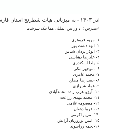
آذر ۱۴۰۳ - به میزبانی هیات شطرنج استان فارس
✅مدرس : داور بین المللی هما نیک سرشت
۱- مریم فروهری
۲- الهه دشت پور
۳- ابوذر یزدان شناس
۴- علیرضا دهباشی
۵- یلدا اسکندری
۶- منوچهر مکی
۷- محمد عامری
۸- حمیدرضا مصلح
۹- عماد شیرازی
۱۰- آرزو عرب زاده محمدآبادی
۱۱- محمد مهدی زراعت
۱۲- معصومه غلامی
۱۳- فریبا دهقان
۱۴- مریم اکرمی
۱۵- امین نوروزیان آرایش
۱۶-نجمه زراسوند