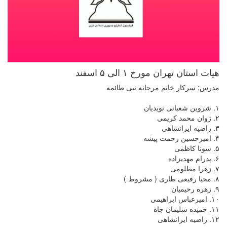
هیات استان تهران مورخ ١ الی ۵ اسفند
مدرس: سرکار خانم مرجانه نبی طائمه
١. شروین شعبانی نویدیان
٢. ژوان محمد کریمی
٣. راضیه ایرانشاهی
۴. امیرحسین رحمت پیشه
۵. سونا کاظمی
۶. پدرام مهدیزاده
٧. زهرا مظلومی
٨. محیا رفیعی طاری ( مشروط )
٩. زهره رحیمیان
١٠. امیرعباس ابراهیمی
١١. حمیده سلیمان جاه
١٢. راضیه ایرانشاهی