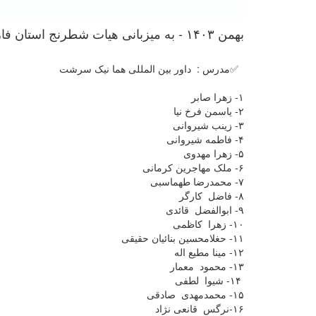
بهمن ۱۴۰۳ - به میزبانی هیات شطرنج استان فارس (وِیژه فرهنگیان)
✅مدرس : داور بین المللی هما نیک سرشت
۱- زهرا صابر
۲- یاسمن فرخ نیا
۳- زینب شیروانی
۴- فاطمه شیروانی
۵- زهرا مهدوی
۶- ملک مهاجرین کرمانی
۷- محمدرضا طهماسبی
۸- فاضل کارگر
۹- ابوالفضل قائدی
۱۰- زهرا کاظمی
۱۱- حغلامحسین بنائیان حقیقی
۱۲- مینا مطیع اله
۱۳- محمود معمار
۱۴- شیوا لطفی
۱۵- محمدمهدی صادقی
۱۶-نرگس قانعی نژاد