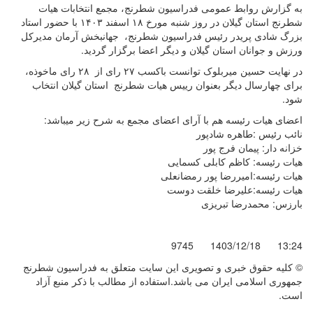
به گزارش روابط عمومی فدراسیون شطرنج، مجمع انتخابات هیات
شطرنج استان گیلان در روز شنبه مورخ ۱۸ اسفند ۱۴۰۳ با حضور استاد
بزرگ شادی پریدر رئیس فدراسیون شطرنج، جهانبخش آرمان مدیرکل
ورزش و جوانان استان گیلان و دیگر اعضا برگزار گردید.
در نهایت حسین میربلوک توانست باکسب ۲۷ رای از ۲۸ رای ماخوذه،
برای چهارسال دیگر بعنوان رییس هیات شطرنج استان گیلان انتخاب
شود.
اعضای هیات رئیسه هم با آرای اعضای مجمع به شرح زیر میباشد:
نائب رئیس :طاهره شادپور
خزانه دار: پیمان فرج پور
هیات رئیسه: کاظم کابلی کسمایی
هیات رئیسه:امیررضا پور رمضانعلی
هیات رئیسه:علیرضا خلقت دوست
بارزس: محمدرضا تبریزی
9745
1403/12/18
13:24
© کليه حقوق خبری و تصويری اين سايت متعلق به فدراسیون شطرنج
جمهوری اسلامی ایران می باشد.استفاده از مطالب با ذكر منبع آزاد
است.