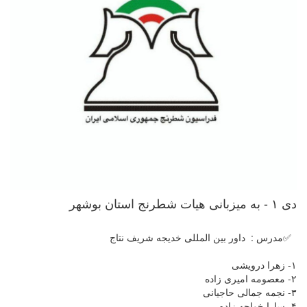
دی ۱ - به میزبانی هیات شطرنج استان بوشهر
✅مدرس : داور بین المللی خدیجه شریف نتاج
۱- زهرا درویشی
۲- معصومه امیری زاده
۳- نجمه جمالی حاجیانی
۴- سارا خواجه زاده