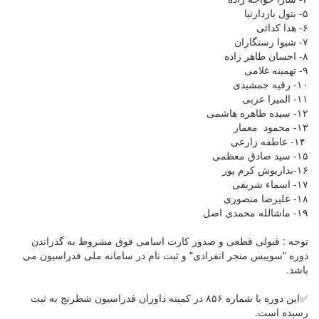
۵- بتول بازدارنیا
۶- هدا کدائی
۷- شیوا رستگاران
۸- احسان طاهر زاده
۹- تهمینه غلامی
۱۰- رقیه جمشیدی
۱۱- المیرا عربی
۱۲- سیده طاهره هاشمی
۱۳- محمود معمار
۱۴- عاطفه زارعی
۱۵- سید صادق معظمی
۱۶-نداریوش کرم پور
۱۷- اسماء شریفی
۱۸- علیرضا منصوری
۱۹- ماشالله محمدی اصل
توجه : قبولی قطعی و صدور کارت اسامی فوق مشروط به گذراندن
دوره "سوییس منجر انفرادی" و ثبت نام در سامانه ملی فدراسیون می
باشد.
✅این دوره با شماره ۸۵۶ در کمیته داوران فدراسیون شطرنج به ثبت
رسیده است.