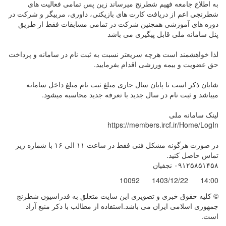
به اطلاع جامعه فهیم شطرنج میرساند زین پس تمامی فعالیت های
شطرنجی اعم از دریافت کارت های بازیکنی، داوری، مربیگر و شرکت در
دوره های آموزشی همچنین شرکت در تمامی مسابقات فقط از طریق
پنل سامانه ملی قابل پیگیری می باشد
لذا خواهشمند است هرچه سریعتر نسبت به ثبت نام در سامانه و پرداخت
حق عضویت و بیمه ورزشی اقدام بفرمایید.
شایان ذکر است تا پایان سال جاری مبلغ ثبت نام مبلغ داخل سامانه
میباشد و ثبت نام در سال جدید با تعرفه جدید محاسبه میشود.
لینک سامانه ملی
https://members.ircf.ir/Home/LogIn
در صورت هرگونه مشکل فنی فقط در ساعت ١١ الی ١۶ با شماره زیر
تماس حاصل کنید.
٠٩١٢۵٨۵١۴۵٨ نجفیان
10092
1403/12/22
14:00
© کليه حقوق خبری و تصويری اين سايت متعلق به فدراسیون شطرنج
جمهوری اسلامی ایران می باشد.استفاده از مطالب با ذكر منبع آزاد
است.