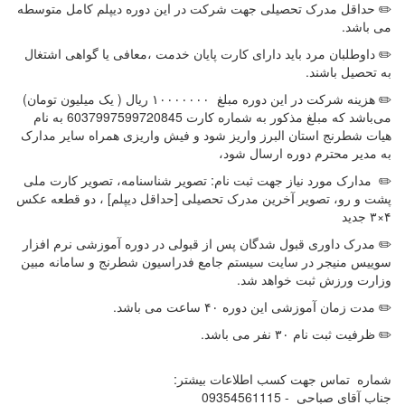
✏️ حداقل مدرک تحصیلی جهت شرکت در این دوره دیپلم کامل متوسطه
می باشد.
✏️ داوطلبان مرد باید دارای کارت پایان خدمت ،معافی یا گواهی اشتغال
به تحصیل باشند.
✏️ هزینه شرکت در این دوره مبلغ ۱۰۰۰۰۰۰۰ ریال ( یک میلیون تومان)
می‌باشد که مبلغ مذکور به شماره کارت 6037997599720845 به نام
هیات شطرنج استان البرز واریز شود و فیش واریزی همراه سایر مدارک
به مدیر محترم دوره ارسال شود،
✏️ مدارک مورد نیاز جهت ثبت نام: تصویر شناسنامه، تصویر کارت ملی
پشت و رو، تصویر آخرین مدرک تحصیلی [حداقل دیپلم] ، دو قطعه عکس
۴×۳ جدید
✏️ مدرک داوری قبول شدگان پس از قبولی در دوره آموزشی نرم افزار
سوییس منیجر در سایت سیستم جامع فدراسیون شطرنج و سامانه مبین
وزارت ورزش ثبت خواهد شد.
✏️ مدت زمان آموزشی این دوره ۴۰ ساعت می باشد.
✏️ ظرفیت ثبت نام ۳۰ نفر می باشد.
شماره تماس جهت کسب اطلاعات بیشتر:
جناب آقای صباحی - 09354561115