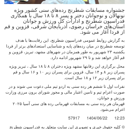
جشنواره مسابقات شطرنج رده‌های سنی کشور ویژه
نونهالان و نوجوانان دختر و پسر ۸ تا ۱۸ سال با همکاری
فدراسیون شطرنج و ادارات کل ورزش و جوانان
استان‌های خراسان رضوی، آذربایجان شرقی، قزوین و قم
از فردا آغاز می شود.
به گزارش روابط عمومی فدراسیون شطرنج، این رقابت‌ها با هدف
توسعه شطرنج در میان رده‌های پایه و شناسایی استعدادهای برتر از فردا
یکشنبه ۲۳ شهریور به طور همزمان در شهرهای مشهد، تبریز، قزوین و
قم آغاز خواهد شد و تا ۲۹ شهریور ادامه دارد.
محل برگزاری این رقابتها مشهد ویژه دختران ۸ تا ۱۸ سال ، تبریز ویژه
پسران زیر ۸ و ۱۴ سال، قزوین برای پسران زیر ۱۰ و ۱۶ سال و قم
برای پسران زیر ۱۲ و ۱۸ سال است.
نفرات اول تا ششم هر رده سنی به اردو تیم ملی دعوت می شوند و در
صورت اعزام تیم و تامین اعتبار مالی و مجوز شورای برون مرزی وزارت
ورزش و جوانان،
قهرمان هر رده سنی به مسابقات قهرمانی رده های سنی آسیا ۲۰۲۵
اعزام می‌شود.
57917
1404/06/22
12:23
© کليه حقوق خبری و تصويری اين سايت متعلق به فدراسیون شطرنج