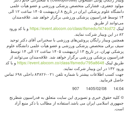
مولود جعفری، فشارکی متخصص پزشکی ورزشی و عضو هیأت علمی
دانشگاه علوم پزشکی ایران در تاریخ ۸ اردیبهشت ۱۴۰۵ ساعت ۱۲ الی
۱۴ توسط فدراسیون پزشکی ورزشی برگزار خواهد شد. علاقه‌مندان
می‌توانند از طریق
لینک
https://event.alocom.co/class/ifsmedu/f474cd72
و با کد ورود
۸۲ در این وبینار شرکت نمایند.
همچنین وبینار رایگان پروتئین‌های ورزشی با سخنرانی آقای دکتر توحید
سیف برقی متخصص پزشکی ورزشی و عضو هیأت علمی دانشگاه علوم
پزشکی تهران، در تاریخ ۱۳ اردیبهشت ۱۴۰۵ ساعت ۱۲ الی ۱۴ توسط
فدراسیون پزشکی ورزشی برگزار خواهد شد. علاقه‌مندان می‌توانند از
طریق لینک
https://event.alocom.co/class/ifsmedu/795a8648
و با کد
ورود ۱۳۲ در این وبینار شرکت نمایند.
جهت کسب اطلاعات بیشتر با شماره تلفن ۰۲۱-۸۳۸۲۶ داخلی ۶۹۸ تماس
حاصل فرمایید.
907
1405/02/08
14:04
© کليه حقوق خبری و تصويری اين سايت متعلق به فدراسیون شطرنج
جمهوری اسلامی ایران می باشد.استفاده از مطالب با ذكر منبع آزاد
است.