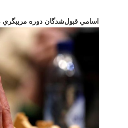
اسامي قبول‌شدگان دوره مربيگري درجه٣ دزفول ارديبهش