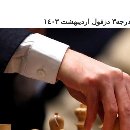
ت ١٤٠٣