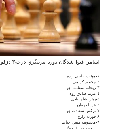
اسامي قبول‌شدگان دوره مربيگري درجه٣ دزفول ارديبهشت ١٤٠٣
١-مهتاب حاجي زاده
٢-محمود كريمي
٣-ريحانه سعادت جو
٤-مريم صادق ژولا
٥-زهرا شاه ابادي
٦-فريبا دهقان
٧-نرگس سعادت جو
٨-فوزيه زارع
٩-معصومه معين خياط
١٠-نجمه صادق جولا