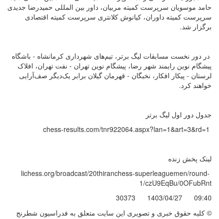
حامد موسویان سرپرست کمیته مربیان، داور بین المللی حمیدرضا جدیدی
سرپرست کمیته داوران، کیانوش کلانتری سرپرست کمیته اقتصادی
برگزار شد.
در دور نخست مسابقات لیگ برتر، تیم‌های شهرداری کرمانشاه - باشگاه
پیشگام نوین رایمند شهر رضا، پیشگام نوین تهران - نفت تهران، افلاک
لرستان - پیکار افکار، نخبگان - قهرمان گیلان برابر یک‌دیگر صف‌آرایی
خواهند کرد.
جدول دور اول لیگ برتر
chess-results.com/tnr922064.aspx?lan=1&art=3&rd=1
لینک پخش زنده
lichess.org/broadcast/20thiranchess-superleaguemen/round-
1/czU9EqBu/0OFubRnt
30373
1403/04/27
09:40
© کليه حقوق خبری و تصويری اين سايت متعلق به فدراسیون شطرنج