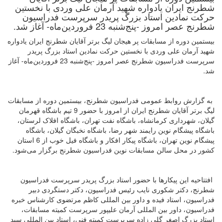
شطرنج ایران یادواره شهید آرمان علی وردی با نخستین
حرکت نمادین استاد بزرگ پریدر سرپرست فدراسیون
شطرنج عصر امروز -پنج‌شنبه 23 فروردین‌ماه- آغاز شد.
بیستمین دوره از مسابقات پر هیجان لیگ برتر آقایان شطرنج ایران یادواره
شهید آرمان علی وردی با نخستین حرکت نمادین استاد بزرگ پریدر
سرپرست فدراسیون شطرنج عصر امروز -پنج‌شنبه 23 فروردین‌ماه- آغاز
شد.
به گزارش روابط عمومی فدراسیون شطرنج، بیستمین دوره از مسابقات
لیگ برتر آقایان شطرنج ایران از امروز با حضور 9 تیم باشگاه قهرمان
گیلان، شهرداری کرمانشاه، باشگاه نفت تهران، باشگاه افلاک لرستان،
باشگاه پیشگام نوین رایمند شهر رضا، باشگاه نخبگان گیلان، باشگاه
پیشگام نوین تهران، باشگاه پیکار افکار و باشگاه فیل خوب از 6 استان
کشور در محل سالن مسابقات نوین فدراسیون شطرنج برگزار می‌شود.
افتتاحیه این پیکارها با حضور استاد بزرگ پریدر سرپرست فدراسیون
شطرنج، دکتر شکوری نایب رئیس فدراسیون، دکتر دستگردی دبیر
فدراسیون، استاد فیده و داور بین المللی کاظم مرتضوی کارشناس خبره
فدراسیون، داور بین المللی آرمان علیپور سرپرست کمیته مسابقات،
استاد بزرگ اصغر گلی زاده سرپرست کمیته فنی، استاد بین المللی سید