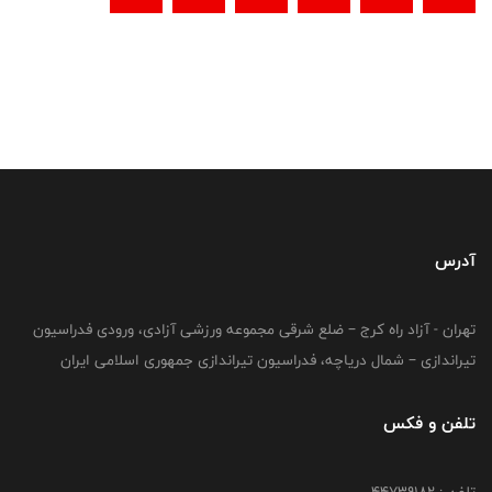
آدرس
تهران - آزاد راه کرج – ضلع شرقی مجموعه ورزشی آزادی، ورودی فدراسیون
تیراندازی – شمال دریاچه، فدراسیون تیراندازی جمهوری اسلامی ایران
تلفن و فکس
تلفن : ۴۴۷۳۹۱۸۲