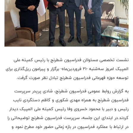
نشست تخصصی مسئولان فدراسیون شطرنج با رئیس کمیته ملی
المپیک امروز سه‌شنبه -21 فروردین‌ماه- برگزار و پیرامون ریل‌گذاری برای
توسعه حوزه قهرمانی فدراسیون شطرنج تبادل نظر صورت گرفت.
به گزارش روابط عمومی فدراسیون شطرنج، شادی پریدر سرپرست
فدراسیون شطرنج به همراه مهدی شکوری و کاظم دستگردی نایب
رئیس و دبیر با محمود خسروی وفا رئیس کمیته ملی المپیک دیدار
کردند.در ابتدای این جلسه، سرپرست فدراسیون شطرنج توضیحاتی را
در ارتباط با عملکرد فدراسیون در بازه زمانی حضور خود مطرح نمود و