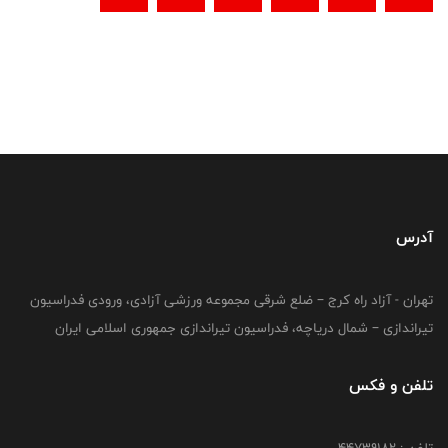
آدرس
تهران - آزاد راه کرج – ضلع شرقی مجموعه ورزشی آزادی، ورودی فدراسیون
تیراندازی – شمال دریاچه، فدراسیون تیراندازی جمهوری اسلامی ایران
تلفن و فکس