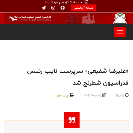
جمعه شانزدهم مرداد ماه
نسخه آزمایشی
«علیرضا شفیعی» سرپرست نایب رئیس
فدراسیون شطرنج شد
15:05
1403/08/05
چاپ خبر