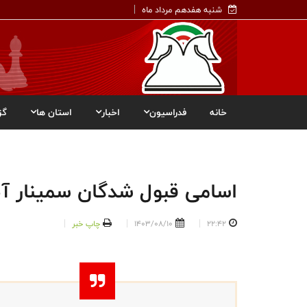
شنبه هفدهم مرداد ماه
خانه
فدراسیون
اخبار
استان ها
گز
اسامی قبول شدگان سمینار آن
22:42
1403/08/10
چاپ خبر