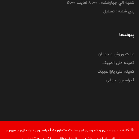
شنبه الي چهارشنبه : 00: 8 لغايت 16:00
پنج شنبه : تعطیل
پیوندها
وزارت ورزش و جوانان
کمیته ملی المپیک
کمیته ملی پاراالمپیک
فدراسیون جهانی
© کليه حقوق خبری و تصويری اين سايت متعلق به فدراسیون تیراندازی جمهوری
اسلامی ایران می باشد.استفاده از مطالب با ذكر منبع آزاد است.