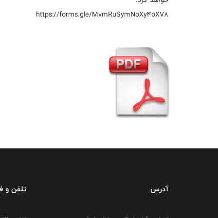
https://forms.gle/MvmRuSymNoXy4oXV8
آدرس
تلفن و 