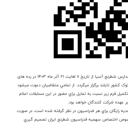
به اطلاع كليه علاقه مندان ميرساند كه مسابقات قهرمانی مدارس شطرنج آسیا از تاریخ ۱۱ لغایت ۲۱ آذر ماه ۱۴۰۳ در رده های
تر و پسر در شهر بانکوک کشور تایلند برگزار ميگردد. از تمامي متقاضيان دعوت ميشود
ان وقت اداري روز سه شنبه ٢٢ آبانماه با تكميل فرم زير نسبت به تمايل براي حضور در اين مسابقات اعلام
بر عهده شركت كنندگان خواهد بود.
ديه رايگان براي هر فدراسيون در نظر گرفته شده است، در صورت
ر خصوص اختصاص سهميه فدراسيون شطرنج ايران تصميم گيري