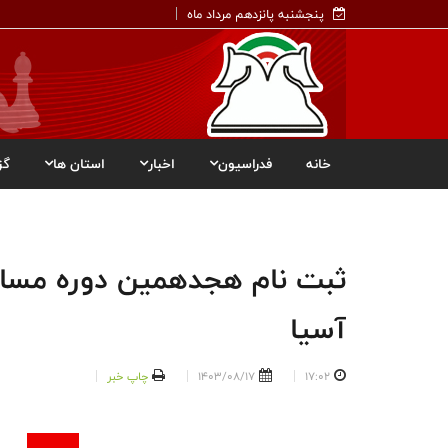
پنجشنبه پانزدهم مرداد ماه
خانه
فدراسیون
اخبار
استان ها
گز
ثبت نام هجدهمین دوره مساب
آسيا
17:02
1403/08/17
چاپ خبر