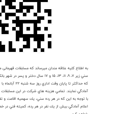
سني زير ٧، ٩، ١١، ۱۳، ۱۵ و ۱۷ سال دخ
كه حداكثر تا پاي
آمادگي نمايند. تمامي هزينه هاي شركت در اين مسابقات 
با توجه به اين كه در هر رده سني، يك سهميه اقامت و تغ
اعلام آمادگي بيش از يك نفر در هر رده، كميته فني د
خواهد كرد.