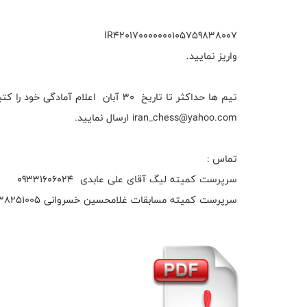
IR420170000000105759838007
واریز نمایید.
iran_chess@yahoo.com ارسال نمایید.
تماس :
سرپرست کمیته لیگ آقای علی عابدی 09331606024
سرپرست کمیته مسابقات غلامحسین خسروانی 09138251005