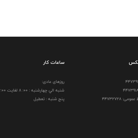
فکس
ساعات کار
روزهای عادی:
شنبه الي چهارشنبه : 00: 8 لغايت 16:00
ومی: ۴۴۷۳۲۷۲۸
پنج شنبه : تعطیل