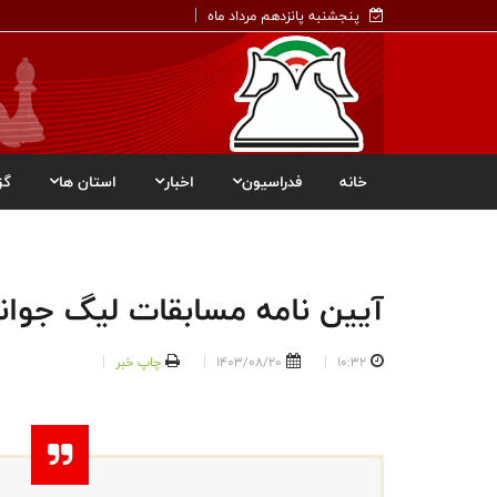
پنجشنبه پانزدهم مرداد ماه
خانه
فدراسیون
اخبار
استان ها
گز
آیین نامه مسابقات لیگ جوان
10:32
1403/08/20
چاپ خبر