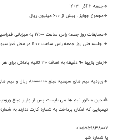
🔹جمعه 2 آذر 1403
🔹مجموع جوایز : بیش از 600 میلیون ریال
🔸مسابقات روز جمعه راس ساعت 17:00 به میزبانی فدراسیون شطرنج برگزار میگردد.
🔸 جلسه فنی روز جمعه راس ساعت 11:00 در محل فدراسیون شطرنج برگزار می گردد.
🔸زمان بازیها 90 دقیقه به اضافه 30 ثانیه پاداش برای هر حرکت از اولین حرکت بازی می باشد.
🔸ورودیه تیم های سهمیه مبلغ 80000000 ریال و تیم های اضافه بر سهمیه 100000000 ریال است.
🔺بدین منظور تیم ها می بایست پس از واریز مبلغ ورودیه به شماره کارت 037991899903003
تیمهایی که امکان پرداخت به شماره کارت ندارند به شما
0105759838007
یا شماره شبا