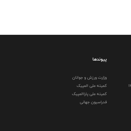
پیوندها
وزارت ورزش و جوانان
کمیته ملی المپیک
کمیته ملی پاراالمپیک
فدراسیون جهانی