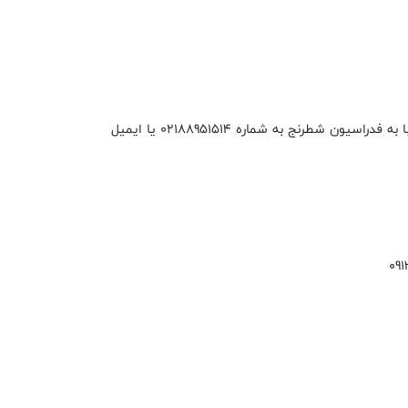
تیم ها حداکثر تا تاریخ 30 آبان اعلام آمادگی خود را کتبا به فدراسیون شطرنج به شماره 02188951514 یا ایمیل