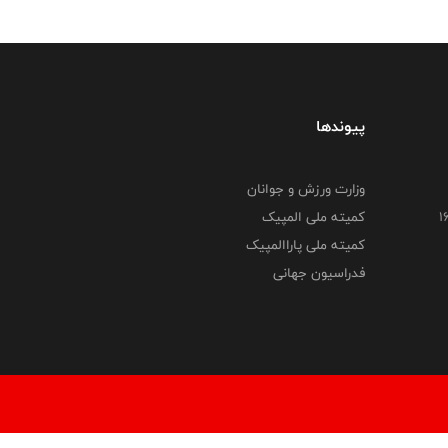
پیوندها
وزارت ورزش و جوانان
کمیته ملی المپیک
کمیته ملی پاراالمپیک
فدراسیون جهانی