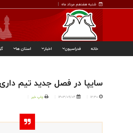
شنبه هفدهم مرداد ماه
خانه
فدراسیون
اخبار
استان ها
گز
سایپا در فصل جدید تیم داری 
12:30
1403/09/04
چاپ خبر