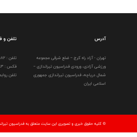
آدرس
تلفن و 
تهران - آزاد راه کرج – ضلع شرقی مجموعه
تلفن : ۴۴۷۳۹۱۸۲
ورزشی آزادی، ورودی فدراسیون تیراندازی –
فکس : ۴۴۷۳۹۱۸3
شمال دریاچه، فدراسیون تیراندازی جمهوری
تلفن روابط عم
اسلامی ایران
© کليه حقوق خبری و تصويری اين سايت متعلق به فدراسیون تیرانداز