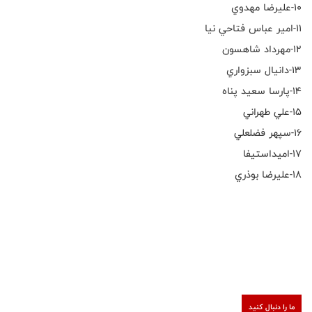
١٠-عليرضا مهدوي
١١-امير عباس فتاحي نيا
١٢-مهرداد شاهسون
١٣-دانيال سبزواري
١٤-پارسا سعيد پناه
١٥-علي طهراني
١٦-سپهر فضلعلي
١٧-اميداستيفا
١٨-عليرضا بوذري
ما را دنبال کنید