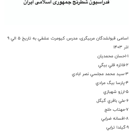
اسامی قبولشدگان مربیگری، مدرس كيومرث عشقي به تاريخ ٥ الي ٩
اذر ١٤٠٣
١-احسان محمديان
٢-فائزه قلي بيگي
٣-سيد محمد مجلسي نصر ابادي
٤-پارسا بيگ مرادي
٥-ارزو شهبازي
٦-علي باقري گيگل
٧-مهتاب خلج
٨-افسانه ضرابي
٩-گيلدا ترابي