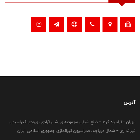
آدرس
تهران - آزاد راه کرج – ضلع شرقی مجموعه ورزشی آزادی، ورودی فدراسیون
تیراندازی – شمال دریاچه، فدراسیون تیراندازی جمهوری اسلامی ایران