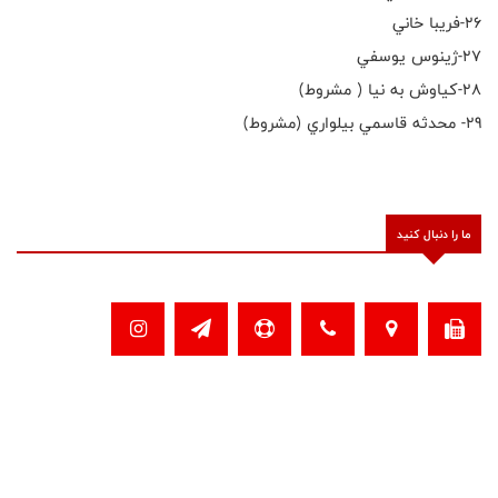
٢٦-فريبا خاني
٢٧-ژينوس يوسفي
٢٨-كياوش به نيا ( مشروط)
٢٩- محدثه قاسمي بيلواري (مشروط)
ما را دنبال کنید