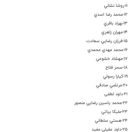
١١-روشا نشاني
١٢-محمد رضا اسدي
١٣-بهراد باقري
١٤-مهران زاهري
١٥-فرزان رضايي سعادت
١٦-محمد مهدي محمدي
١٧-مهشاد خشوعي
١٨-سحر فلاح
١٩-كيارا رسولي
٢٠-مرتضي صادقي
٢١-داود لطفى
٢٢-محمد ياسين رضايي منصور
٢٣-مليكا بياتي
٢٤-هستي سلطاني
٢٥-داود عقيلي مفيد