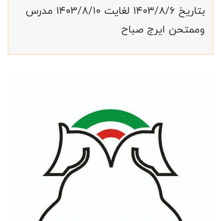
بتاريخ ١٤٠٣/٨/٦ لغايت ١٤٠٣/٨/١٠ مدرس
وممتحن ايرج صباح