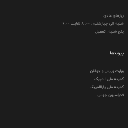
روزهای عادی:
شنبه الي چهارشنبه : 00: 8 لغايت 16:00
پنج شنبه : تعطیل
پیوندها
وزارت ورزش و جوانان
کمیته ملی المپیک
کمیته ملی پاراالمپیک
فدراسیون جهانی