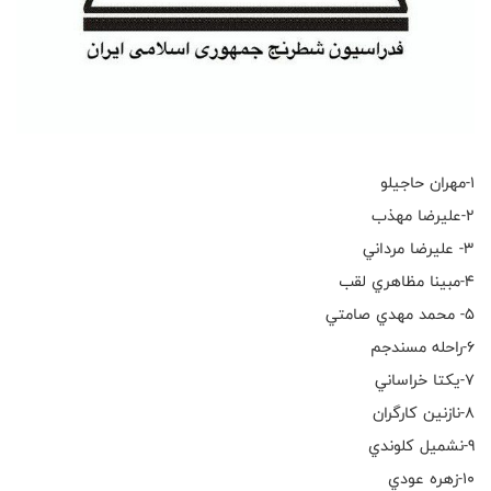
۱-مهران حاجيلو
٢-عليرضا مهذب
٣- عليرضا مرداني
٤-مبينا مظاهري لقب
٥- محمد مهدي صامتي
٦-راحله مسندجم
٧-يكتا خراساني
٨-نازنين كارگران
٩-نشميل كلوندي
١٠-زهره عودي