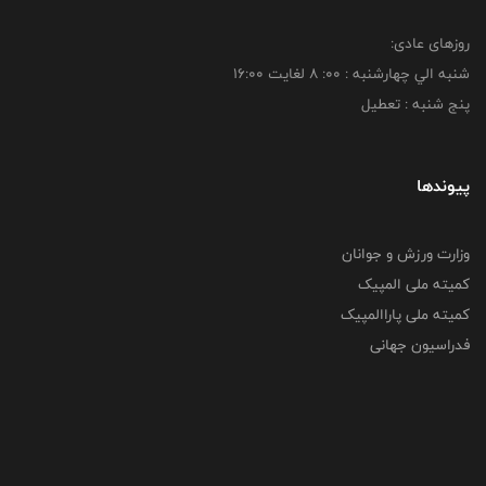
روزهای عادی:
شنبه الي چهارشنبه : 00: 8 لغايت 16:00
پنج شنبه : تعطیل
پیوندها
وزارت ورزش و جوانان
کمیته ملی المپیک
کمیته ملی پاراالمپیک
فدراسیون جهانی