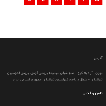
آدرس
تهران - آزاد راه کرج – ضلع شرقی مجموعه ورزشی آزادی، ورودی فدراسیون
تیراندازی – شمال دریاچه، فدراسیون تیراندازی جمهوری اسلامی ایران
تلفن و فکس