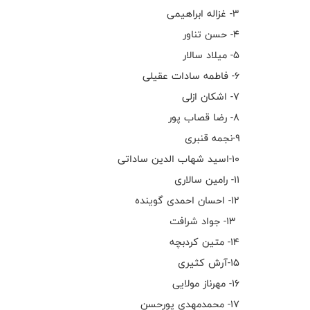
۳- غزاله ابراهیمی
۴- حسن تناور
۵- میلاد سالار
۶- فاطمه سادات عقیلی
۷- اشکان ازلی
۸- رضا قصاب پور
۹-نجمه قنبری
۱۰-اسید شهاب الدین ساداتی
۱۱- رامین سالاری
۱۲- احسان احمدی گوینده
۱۳- جواد شرافت
۱۴- متین کردبچه
۱۵-آرش کثیری
۱۶- مهرناز مولایی
۱۷- محمدمهدی پورحسن