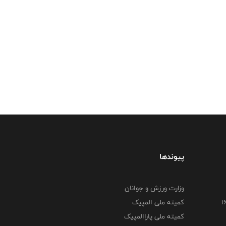
پیوندها
وزارت ورزش و جوانان
کمیته ملی المپیک
کمیته ملی پاراالمپیک