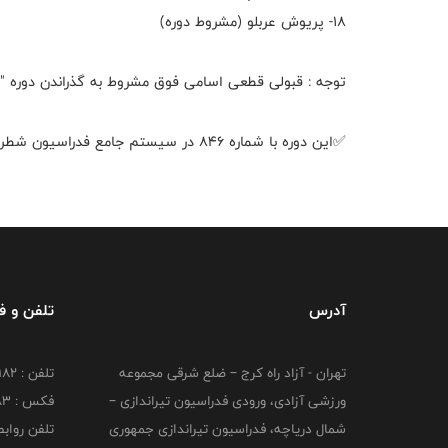
۱۸- پریوش عربلو (مشروط دوره)
توجه : قبولی قطعی اسامی فوق مشروط به گذراندن دوره "نر
✅این دوره با شماره ۸۴۶ در سیستم جامع فدراسیون شطرنج به ثبت رسیده است.
آدرس
تلفن و 
تهران - آزاد راه کرج – ضلع شرقی مجموعه
تلفن : ۴۴۷۳۹۱۸۲
ورزشی آزادی، ورودی فدراسیون تیراندازی –
فکس : ۴۴۷۳۹۱۸3
شمال دریاچه، فدراسیون تیراندازی جمهوری
تلفن روابط عم