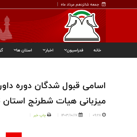
جمعه شانزدهم مرداد ماه
خانه
فدراسیون
اخبار
استان ها
گز
میزبانی هیات شطرنج استان ت
09:28
1403/10/17
چاپ خبر