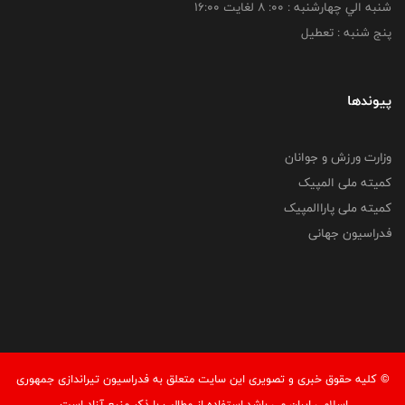
شنبه الي چهارشنبه : 00: 8 لغايت 16:00
پنج شنبه : تعطیل
پیوندها
وزارت ورزش و جوانان
کمیته ملی المپیک
کمیته ملی پاراالمپیک
فدراسیون جهانی
© کليه حقوق خبری و تصويری اين سايت متعلق به فدراسیون تیراندازی جمهوری
اسلامی ایران می باشد.استفاده از مطالب با ذكر منبع آزاد است.