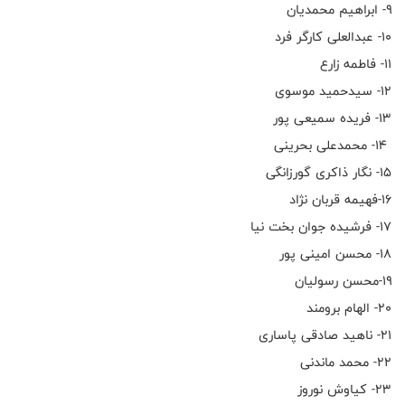
۹- ابراهیم محمدیان
۱۰- عبدالعلی کارگر فرد
۱۱- فاطمه زارع
۱۲- سیدحمید موسوی
۱۳- فریده سمیعی پور
۱۴- محمدعلی بحرینی
۱۵- نگار ذاکری گورزانگی
۱۶-فهیمه قربان نژاد
۱۷- فرشیده جوان بخت نیا
۱۸- محسن امینی پور
۱۹-محسن رسولیان
۲۰- الهام برومند
۲۱- ناهید صادقی پاساری
۲۲- محمد ماندنی
۲۳- کیاوش نوروز