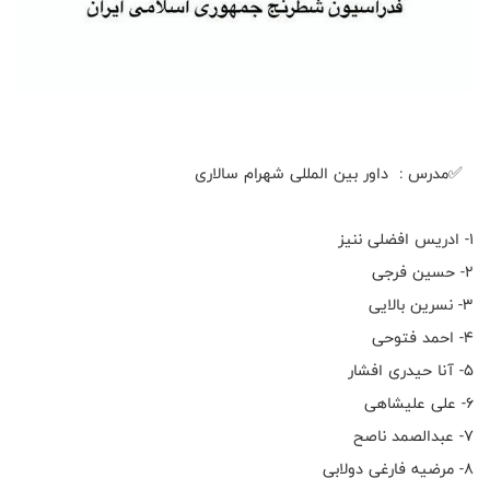
✅مدرس : داور بین المللی شهرام سالاری
۱- ادریس افضلی ننیز
۲- حسین فرجی
۳- نسرین بالایی
۴- احمد فتوحی
۵- آنا حیدری افشار
۶- علی علیشاهی
۷- عبدالصمد ناصح
۸- مرضیه فارغی دولابی