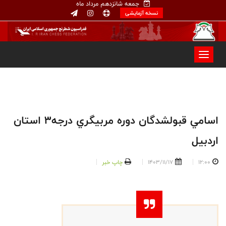
جمعه شانزدهم مرداد ماه
نسخه آزمایشی
اسامي قبولشدگان دوره مربيگري درجه٣ استان
اردبيل
12:00
1403/11/17
چاپ خبر