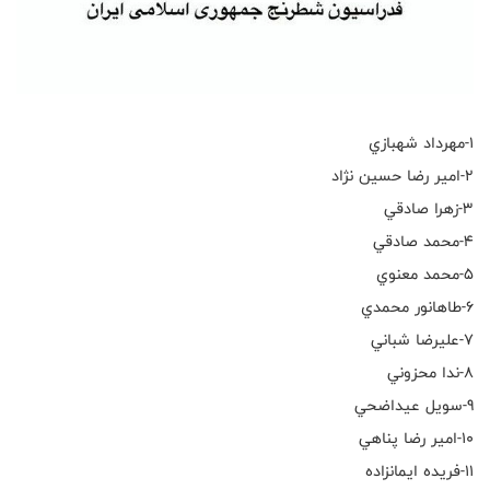
١-مهرداد شهبازي
٢-امير رضا حسين نژاد
٣-زهرا صادقي
٤-محمد صادقي
٥-محمد معنوي
٦-طاهانور محمدي
٧-عليرضا شباني
٨-ندا محزوني
٩-سويل عيداضحي
١٠-امير رضا پناهي
١١-فريده ايمانزاده