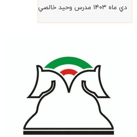
دي ماه ١٤٠٣ مدرس وحيد خالصي