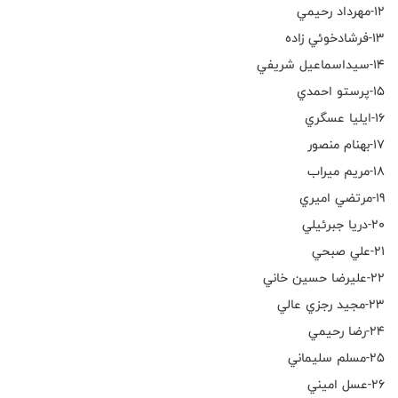
١٢-مهرداد رحيمي
١٣-فرشادخوئي زاده
١٤-سيداسماعيل شريفي
١٥-پرستو احمدي
١٦-ايليا عسگري
١٧-بهنام منصور
١٨-مريم ميراب
١٩-مرتضي اميري
٢٠-دريا جبرئيلي
٢١-علي صبحي
٢٢-عليرضا حسين خاني
٢٣-مجيد رجزي عالي
٢٤-رضا رحيمي
٢٥-مسلم سليماني
٢٦-عسل اميني