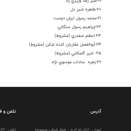
١٩-امير رضا وزيري راد
٢٠-طاهره شير دل
٢١-محمد رسول ايران دوست
٢٢-إبراهيم رسول سنگاني
٢٣-اعظم صفدري (مشروط)
٢٤-أبوالفضل غفاريان كنده شكن (مشروط)
٢٥- امير گلمكاني (مشروط)
٢٦-زهره سادات موسوي نژاد
آدرس
تلفن و 
تهران - آزاد راه کرج – ضلع شرقی مجموعه
تلفن : ۴۴۷۳۹۱۸۲