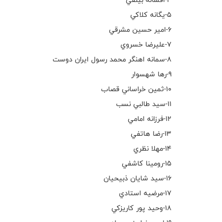
٥-يگانه كلاكي
٦-امير حسين مشرقي
٧-عليرضا خسروي
٨-سمانه اهنگر محمد رسول ايران دوست
٩-رها شهسوار
١٠-ثمين خراساني قصاب
١١-سيد طالبي نسب
١٢-فرزانه امامي
١٣-رضا هاتفي
١٤-مهلا نظري
١٥-رومينا كاشفي
١٦-سيد شايان ذبيحيان
١٧-مرضيه استادي
١٨-وحيد پور كاريزكي