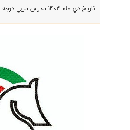
تاريخ دي ماه ١٤٠٣ مدرس مربي درجه يك سعيد عربي