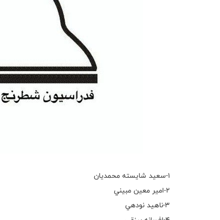
١-سعيد شايسته محمديان
٢-امير معين مبيني
٣-ناهيد نودهي
٤-افسانه بينقي