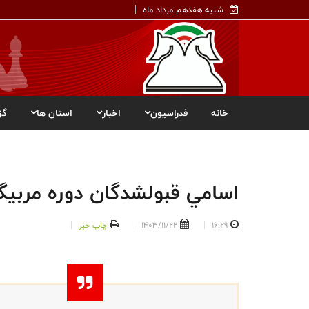
شنبه هفدهم مرداد ماه
خانه
فدراسیون
اخبار
استان ها
گز
اسامي قبولشدگان دوره مربيگري درجه٣ استان
16:29
1403/11/22
چاپ خبر