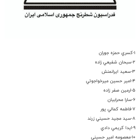
۱-كسري حمزه جوران
٢-سبحان شفيعي زاده
٣-سعيد ايرانمنش
٤-امير حسين ميرخواجوئي
٥-ارمين صفر زاده
٦-سارا محرابيان
٧-فاطمه كمالي پور
٨-سيد مجيد حسيني زرند
٩-ايدا كريمي دادي
١٠-معصومه امير حسيني