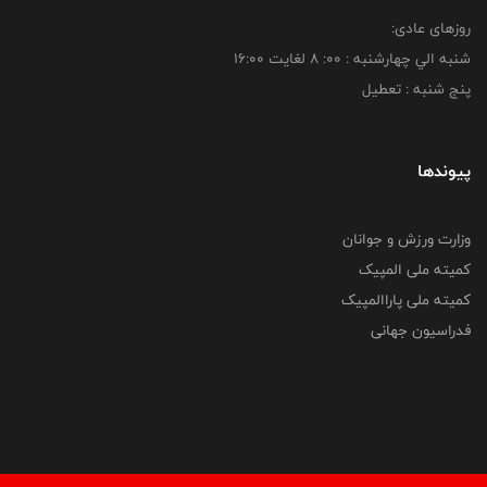
روزهای عادی:
شنبه الي چهارشنبه : 00: 8 لغايت 16:00
پنج شنبه : تعطیل
پیوندها
وزارت ورزش و جوانان
کمیته ملی المپیک
کمیته ملی پاراالمپیک
فدراسیون جهانی