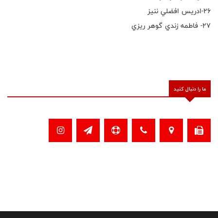
٢٦-ادريس افضلي ننيز
٢٧- فاطمه زندي گوهر ريزي
ما را دنبال کنید