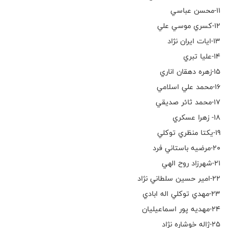
١١-محسن عباسي
١٢-كسري موسي علي
١٣-ايات ايران نژاد
١٤-عليا تبري
١٥-زهره دهقان اناري
١٦-محمد علي اسلامي
١٧-محمد ثائر صديقي
١٨- زهرا عسكري
١٩-يكتا منظري توكلي
٢٠-مرضيه باستاني فرد
٢١-شهرزاد روح الهي
٢٢-امير حسين سلطاني نژاد
٢٣-مهدي توكلي اله ابادي
٢٤-مهديه پور اسماعيليان
٢٥-ژاله خوشاره نژاد