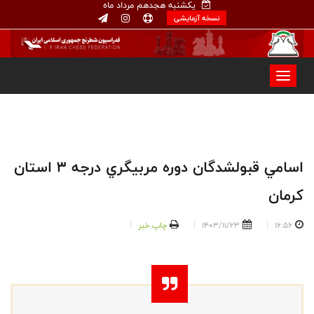
یکشنبه هجدهم مرداد ماه
نسخه آزمایشی
اسامي قبولشدگان دوره مربيگري درجه ٣ استان
كرمان
16:56
1403/11/23
چاپ خبر