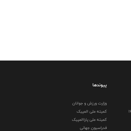
پیوندها
وزارت ورزش و جوانان
کمیته ملی المپیک
کمیته ملی پاراالمپیک
فدراسیون جهانی