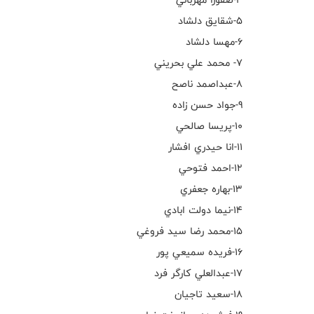
٥-شقايق دلشاد
٦-مهسا دلشاد
٧- محمد علي بحريني
٨-عبداصمد ناصح
٩-جواد حسن زاده
١٠-پريسا صالحي
١١-انا حيدري افشار
١٢-احمد فتوحي
١٣-بهاره جعفري
١٤-نيما دولت ابادي
١٥-محمد رضا سيد فروغي
١٦-فريده سميعي پور
١٧-عبدالعلي كارگر فرد
١٨-سعيد تاجيان