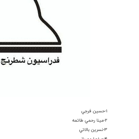
۱-حسين فرجي
٢-مينا رحمي طائمه
٣-نسرين بالائي
٤-صفورا مهرباني