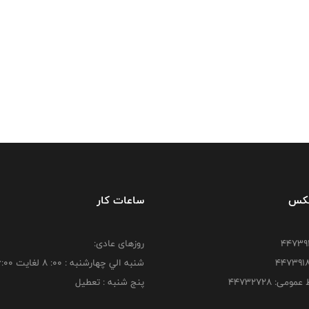
فکس
ساعات کار
روزهای عادی:
شنبه الي چهارشنبه : 00: 8 لغايت 16:00
ومی: ۴۴۷۳۲۷۲۸
پنج شنبه : تعطیل