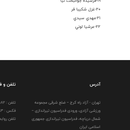
١٩-فرشيده جوانبخت نيا
٢٠-غزل شكيبا فر
٢١-مهدي سيدي
٢٢-عرشيا لوني
آدرس
تلفن و 
تهران - آزاد راه کرج – ضلع شرقی مجموعه
تلفن : ۴۴۷۳۹۱۸۲
ورزشی آزادی، ورودی فدراسیون تیراندازی –
فکس : ۴۴۷۳۹۱۸3
شمال دریاچه، فدراسیون تیراندازی جمهوری
تلفن روابط عم
اسلامی ایران