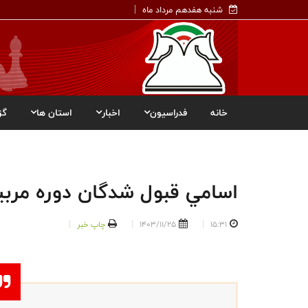
شنبه هفدهم مرداد ماه
خانه
فدراسیون
اخبار
استان ها
گز
اسامي قبول شدگان دوره مربيگري درجه ٣
15:31
1403/11/25
چاپ خبر