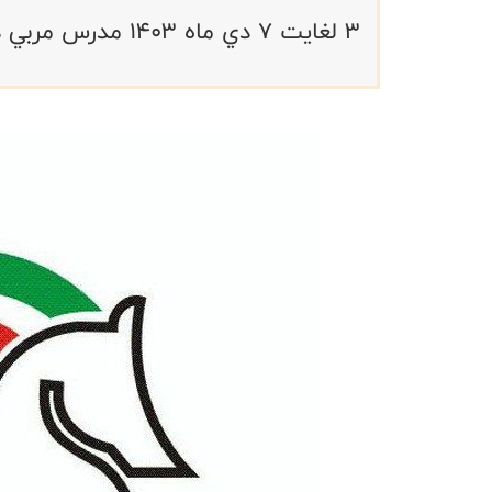
٣ لغايت ٧ دي ماه ١٤٠٣ مدرس مربي درجه يك وفيده ترينر محمد حسين شمسي