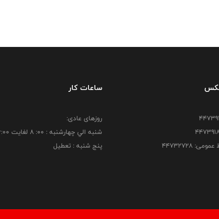
فکس
ساعات کار
روزهای عادی:
شنبه الي چهارشنبه : 00: 8 لغايت 16:00
ومی: ۴۴۷۳۲۷۲۸
پنج شنبه : تعطیل