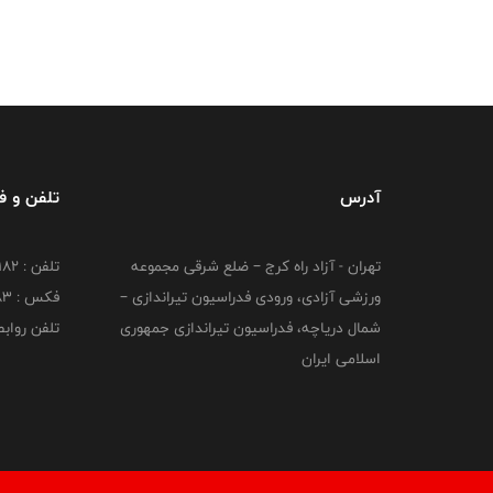
آدرس
تلفن و 
تهران - آزاد راه کرج – ضلع شرقی مجموعه
تلفن : ۴۴۷۳۹۱۸۲
ورزشی آزادی، ورودی فدراسیون تیراندازی –
فکس : ۴۴۷۳۹۱۸3
شمال دریاچه، فدراسیون تیراندازی جمهوری
تلفن روابط عم
اسلامی ایران