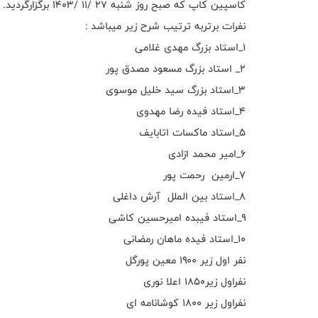
کاسپین کاپ که صبح روز شنبه ۲۷ /۱۱ /۱۴۰۳ برگزارگردید.
نفرات برتربه ترتیب شرح زیر میباشد :
۱_استاد بزرگ مهدی غلامی
۲_ استاد بزرگ مسعود مصدق پور
۳_استاد بزرگ سید خلیل موسوی
۴_استاد فیده رضا مهدوی
۵_استاد ماکسات اتابایف
۶_امیر محمد ازادی
۷_ارمین رحمت پور
۸_استاد بین الملل آرش داغلی
۹_استاد فیبده امیرحسین کاشی
۱۰_استاد فیده ماهان رمضانی
نفر اول زیر ۱۹۰۰ معین پورگل
نفراول زیر۱۸۵۰ اعلا نوری
نفراول زیر ۱۸۰۰ کوشانامه ای