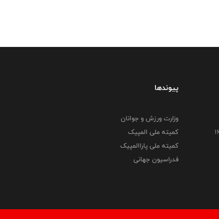
پیوندها
وزارت ورزش و جوانان
کمیته ملی المپیک
کمیته ملی پاراالمپیک
فدراسیون جهانی