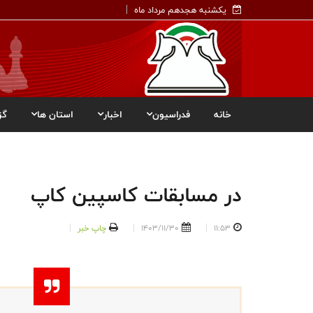
یکشنبه هجدهم مرداد ماه
خانه
فدراسیون
اخبار
استان ها
گز
در مسابقات کاسپین کاپ
11:53
1403/11/30
چاپ خبر