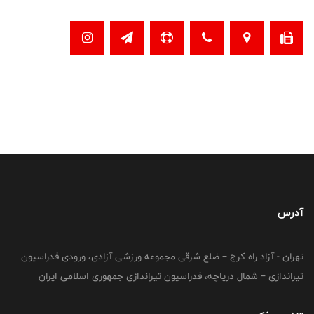
آدرس
تهران - آزاد راه کرج – ضلع شرقی مجموعه ورزشی آزادی، ورودی فدراسیون
تیراندازی – شمال دریاچه، فدراسیون تیراندازی جمهوری اسلامی ایران