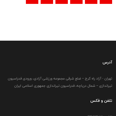
آدرس
تهران - آزاد راه کرج – ضلع شرقی مجموعه ورزشی آزادی، ورودی فدراسیون
تیراندازی – شمال دریاچه، فدراسیون تیراندازی جمهوری اسلامی ایران
تلفن و فکس