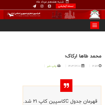
شنبه هفدهم مرداد ماه
نسخه آزمایشی
محمد طاها ارکاک؛
12:59
1403/12/01
چاپ خبر
قهرمان جدول Cکاسپین کاپ ۲۱ شد.