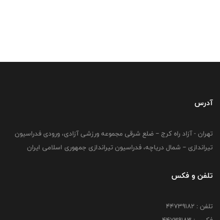
آدرس
تهران - آزاد راه کرج – ضلع شرقی مجموعه ورزشی آزادی، ورودی فدراسیون
تیراندازی – شمال دریاچه، فدراسیون تیراندازی جمهوری اسلامی ایران
تلفن و فکس
تلفن : ۴۴۷۳۹۱۸۲