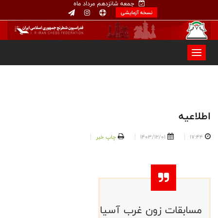
جمعه شانزدهم مرداد ماه
نسخه آزمایشی
اطلاعیه
17:44
1403/12/01
چاپ خبر
مسابقات زون غرب آسیا