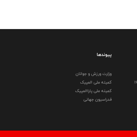
پیوندها
وزارت ورزش و جوانان
کمیته ملی المپیک
کمیته ملی پاراالمپیک
فدراسیون جهانی