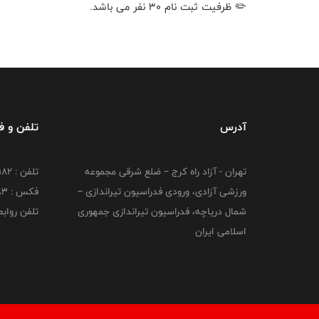
✏️ ظرفیت ثبت نام ۳۰ نفر می باشد.
آدرس
تلفن و 
تهران - آزاد راه کرج – ضلع شرقی مجموعه
تلفن : ۴۴۷۳۹۱۸۲
ورزشی آزادی، ورودی فدراسیون تیراندازی –
فکس : ۴۴۷۳۹۱۸3
شمال دریاچه، فدراسیون تیراندازی جمهوری
تلفن روابط عم
اسلامی ایران