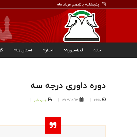
پنجشنبه پانزدهم مرداد ماه
خانه
فدراسیون
اخبار
استان ها
گز
دوره داوری درجه سه
09:18
1403/12/13
چاپ خبر