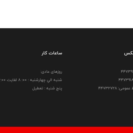
فکس
ساعات کار
روزهای عادی:
شنبه الي چهارشنبه : 00: 8 لغايت 16:00
ومی: ۴۴۷۳۲۷۲۸
پنج شنبه : تعطیل