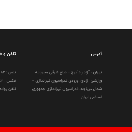
آدرس
تلفن و 
تهران - آزاد راه کرج – ضلع شرقی مجموعه
تلفن : ۴۴۷۳۹۱۸۲
ورزشی آزادی، ورودی فدراسیون تیراندازی –
فکس : ۴۴۷۳۹۱۸3
شمال دریاچه، فدراسیون تیراندازی جمهوری
تلفن روابط عم
اسلامی ایران