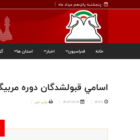
پنجشنبه پانزدهم مرداد ماه
خانه
فدراسیون
اخبار
استان ها
گز
اسامي قبولشدگان دوره مربيگر
14:48
1403/12/19
چاپ خبر