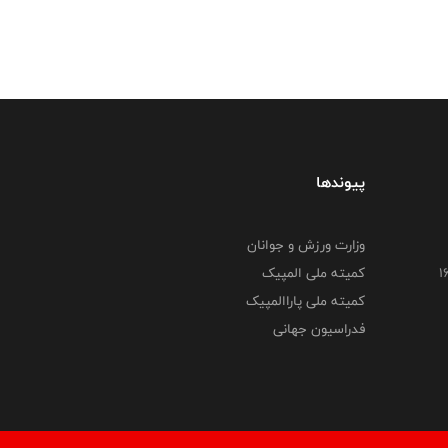
پیوندها
وزارت ورزش و جوانان
کمیته ملی المپیک
کمیته ملی پاراالمپیک
فدراسیون جهانی