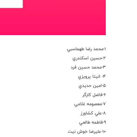
١-محمد رضا طهماسبي
٢-حسين اسكندري
٣-محمد حسين فرد
٤- انيتا پرويزي
٥-امين حديدي
٦-فاضل كارگر
٧-معصومه غلامي
٨-علي كشاورز
٩-فاطمه طالعي
١٠-عليرضا خوش نيت