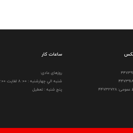
فکس
ساعات کار
روزهای عادی:
شنبه الي چهارشنبه : 00: 8 لغايت 16:00
ومی: ۴۴۷۳۲۷۲۸
پنج شنبه : تعطیل