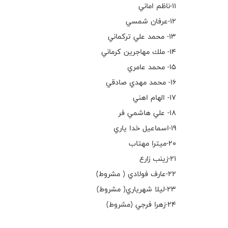
١١-ناظم اماني
١٢-عرفان شمسي
١٣- محمد علي تركماني
١٤- ملك مهاجرين كرماني
١٥- محمد عامري
١٦- محمد مهدي صادقي
١٧- الهام اهني
١٨- علي هاشمي فر
١٩-اسماعيل خدا ياري
٢٠-ميترا مهتاب
٢١-زينب زارع
٢٢-عارف فولادي ( مشروط)
٢٣-ليلا شهرياري( مشروط)
٢٤-زهرا فرجي (مشروط)