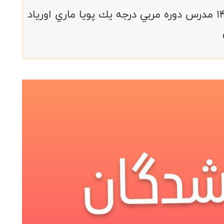
استان فارس بتاريخ ٧الي١٠ اسفند ١٤٠٣ مدرس دوره مربي درجه يك پويا ماري اورياد