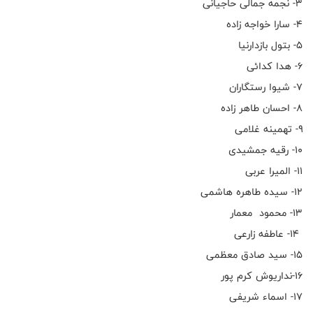
۳- نجمه جمالی حاجیانی
۴- سارا خواجه زاده
۵- بتول بازدارنیا
۶- هدا کدائی
۷- شیوا رستگاران
۸- احسان طاهر زاده
۹- تهمینه غلامی
۱۰- رقیه جمشیدی
۱۱- المیرا عربی
۱۲- سیده طاهره هاشمی
۱۳- محمود معمار
۱۴- عاطفه زارعی
۱۵- سید صادق معظمی
۱۶-نداریوش کرم پور
۱۷- اسماء شریفی