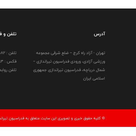
آدرس
تلفن و 
تهران - آزاد راه کرج – ضلع شرقی مجموعه
تلفن : ۴۴۷۳۹۱۸۲
ورزشی آزادی، ورودی فدراسیون تیراندازی –
فکس : ۴۴۷۳۹۱۸3
شمال دریاچه، فدراسیون تیراندازی جمهوری
تلفن روابط عم
اسلامی ایران
© کليه حقوق خبری و تصويری اين سايت متعلق به فدراسیون تیرانداز