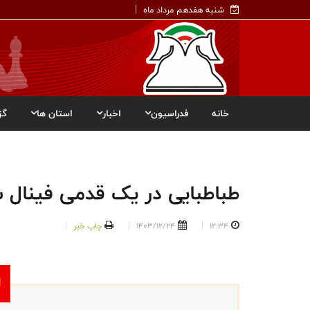
شنبه هفدهم مرداد ماه
خانه
فدراسیون
اخبار
استان ها
گز
طباطبایی در یک قدمی فینال شطرنج  2025
12:34
1403/12/24
چاپ خبر