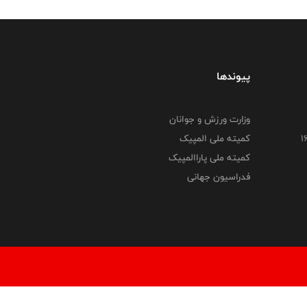
پیوندها
وزارت ورزش و جوانان
کمیته ملی المپیک
کمیته ملی پاراالمپیک
فدراسیون جهانی