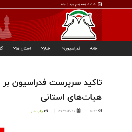
شنبه هفدهم مرداد ماه
خانه
فدراسیون
اخبار
استان ها
گز
تاکید سرپرست فدراسیون بر هم
هیات‌های استانی
10:22
1403/04/27
چاپ خبر