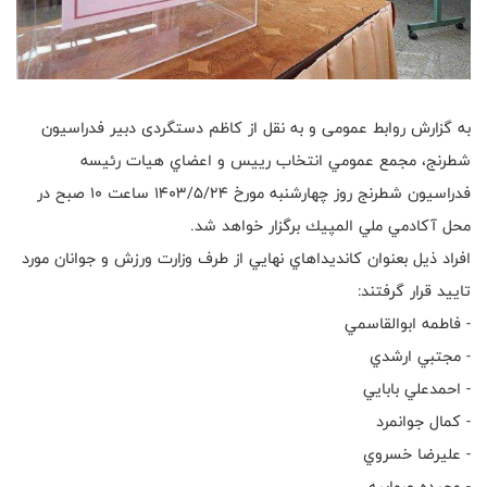
به گزارش روابط عمومی و به نقل از کاظم دستگردی دبیر فدراسیون
شطرنج، مجمع عمومي انتخاب رييس و اعضاي هيات رئيسه
فدراسيون شطرنج روز چهارشنبه مورخ ١٤٠٣/٥/٢٤ ساعت ١٠ صبح در
محل آكادمي ملي المپيك برگزار خواهد شد.
افراد ذيل بعنوان كانديداهاي نهايي از طرف وزارت ورزش و جوانان مورد
تاييد قرار گرفتند:
- فاطمه ابوالقاسمي
- مجتبي ارشدي
- احمدعلي بابايي
- كمال جوانمرد
- عليرضا خسروي
- وحيده صوابيه