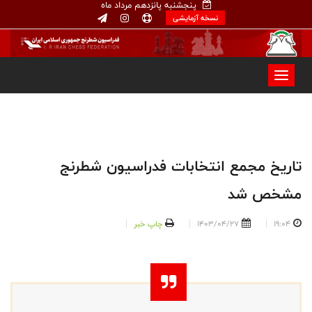
پنجشنبه پانزدهم مرداد ماه
نسخه آزمایشی
تاریخ مجمع انتخابات فدراسیون شطرنج
مشخص شد
19:04
1403/04/27
چاپ خبر