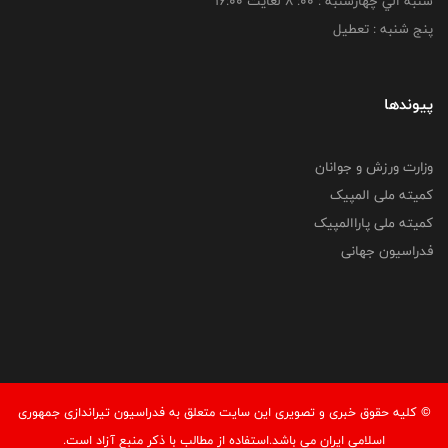
شنبه الي چهارشنبه : 00: 8 لغايت 16:00
پنج شنبه : تعطیل
پیوندها
وزارت ورزش و جوانان
کمیته ملی المپیک
کمیته ملی پاراالمپیک
فدراسیون جهانی
© کليه حقوق خبری و تصويری اين سايت متعلق به فدراسیون تیراندازی جمهوری
اسلامی ایران می باشد.استفاده از مطالب با ذكر منبع آزاد است.