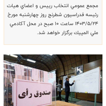
مجمع عمومي انتخاب رييس و اعضاي هيات
رئيسه فدراسيون شطرنج روز چهارشنبه مورخ
١٤٠٣/٥/٢٤ ساعت ١٠ صبح در محل آكادمي
ملي المپيك برگزار خواهد شد.