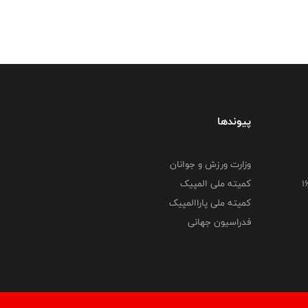
پیوندها
وزارت ورزش و جوانان
کمیته ملی المپیک
کمیته ملی پاراالمپیک
فدراسیون جهانی