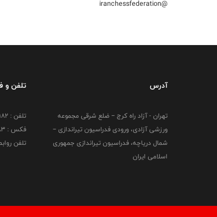
@iranchessfederation
آدرس
تلفن و 
تهران - آزاد راه کرج – ضلع شرقی مجموعه
تلفن : ۴۴۷۳۹۱۸۲
ورزشی آزادی، ورودی فدراسیون تیراندازی –
فکس : ۴۴۷۳۹۱۸3
شمال دریاچه، فدراسیون تیراندازی جمهوری
تلفن روابط عم
اسلامی ایران