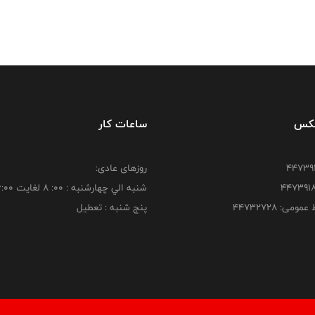
فکس
ساعات کار
روزهای عادی:
شنبه الي چهارشنبه : 00: 8 لغايت 16:00
ومی: ۴۴۷۳۲۷۲۸
پنج شنبه : تعطیل