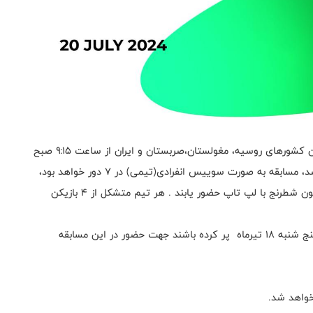
یک دوره مسابقه بلیتس ۲ + ۳ آنلاین تیمی بین نمایندگان کشورهای روسیه، مغولستان،‌صربستان و ایران از ساعت ۹:۱۵ صبح
روز شنبه ۳۰ تیرماه ۱۴۰۳ به صورت آنلاین برگزار خواهد شد، مسابقه به صورت سوییس انفرادی(تیمی) در ۷ دور خواهد بود،
شرکت کنندگان می بایست در محل سالن کنفرانس فدراسیون شطرنج با لپ تاپ حضور یابند . هر تیم متشکل از ۴ بازیکن
۴ فرد دارای بالاترین ریتینگ بلیتس که فرم ذیل را تا روز پنج شنبه ۱۸ تیرماه پر کرده باشند جهت حضور در این مسابقه
خواهد شد.