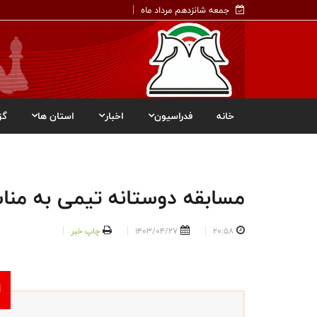
جمعه شانزدهم مرداد ماه
خانه
فدراسیون
اخبار
استان ها
گز
مسابقه دوستانه تیمی به منا
20:58
1403/04/27
چاپ خبر