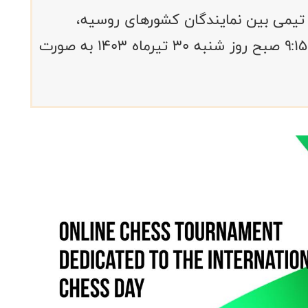
بقه بلیتس ۲ + ۳ آنلاین تیمی بین نمایندگان کشورهای روسیه،
مغولستان،‌صربستان و ایران از ساعت ۹:۱۵ صبح روز شنبه ۳۰ تیرماه ۱۴۰۳ به صورت