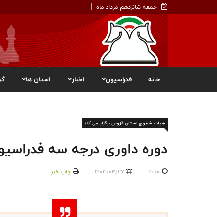
جمعه شانزدهم مرداد ماه
خانه
فدراسیون
اخبار
استان ها
گز
هیات شطرنج استان قزوین برگزار می کند
دوره داوری درجه سه فدراسی
21:00
1403/04/27
چاپ خبر