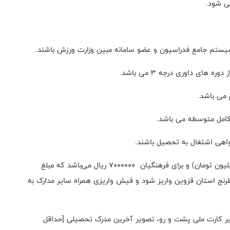
می شود.
یستم جامع فدراسیون و عضو سامانه مبین وزارت ورزش باشند.
ای داوری درجه ۳ می باشد.
امل متوسطه می باشد.
گواهی اشتغال به تحصیل باشند.
✏️ هزینه شرکت در این دوره مبلغ ۱۰۰۰۰۰۰۰ ریال ( یک میلیون تومان) و برای فرهنگیان ۷۰۰۰۰۰۰ ریال می‌باشد که مبلغ
6037991899701 به نام هیات شطرنج استان قزوین واریز شود و فیش واریزی همراه سایر مدارک به
یر کارت ملی پشت و رو، تصویر آخرین مدرک تحصیلی [حداقل