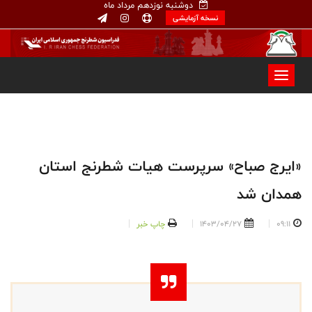
دوشنبه نوزدهم مرداد ماه
نسخه آزمایشی
«ایرج صباح» سرپرست هیات شطرنج استان
همدان شد
09:11
1403/04/27
چاپ خبر