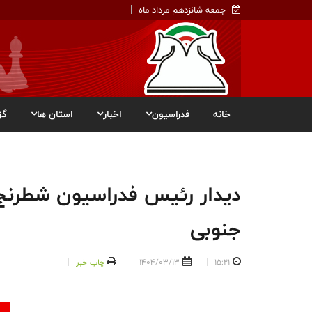
جمعه شانزدهم مرداد ماه
خانه
فدراسیون
اخبار
استان ها
گز
دیدار رئیس فدراسیون شطرنج
جنوبی
15:21
1404/03/13
چاپ خبر