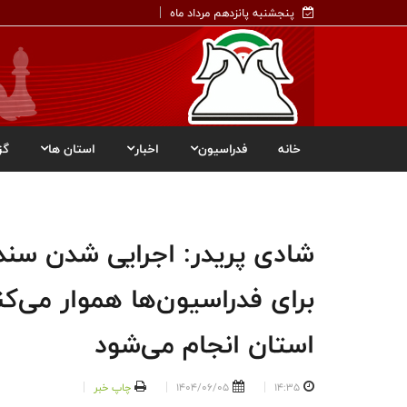
پنجشنبه پانزدهم مرداد ماه
خانه
فدراسیون
اخبار
استان ها
گز
شادی پریدر: اجرایی شدن سند
استان انجام می‌شود
14:35
1404/06/05
چاپ خبر