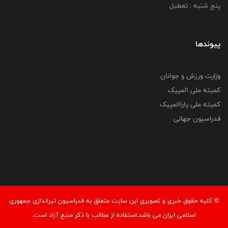
پنج شنبه : تعطیل
پیوندها
وزارت ورزش و جوانان
کمیته ملی المپیک
کمیته ملی پاراالمپیک
فدراسیون جهانی
© کليه حقوق خبری و تصويری اين سايت متعلق به فدراسیون تیراندازی جمهوری
اسلامی ایران می باشد.استفاده از مطالب با ذكر منبع آزاد است.