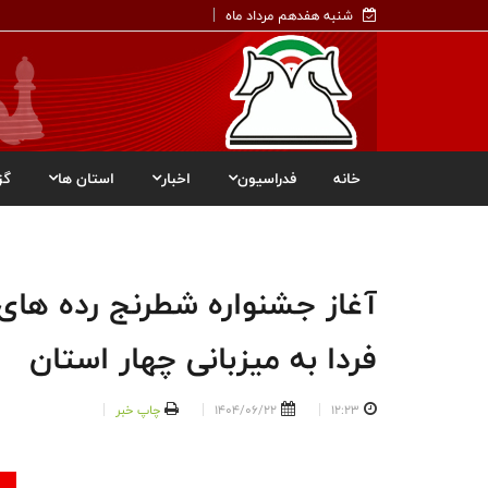
شنبه هفدهم مرداد ماه
خانه
فدراسیون
اخبار
استان ها
گز
آغاز جشنواره شطرنج رده های 
فردا به میزبانی چهار استان
12:23
1404/06/22
چاپ خبر